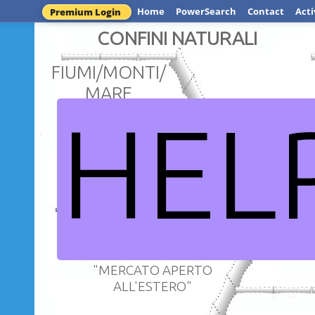
Home
PowerSearch
Contact
Acti
Premium Login
CONFINI NATURALI
FIUMI/
MONTI/
MARE
HEL
ESERCITO
PERMANENTE
lo stato 
"MERCATO APERTO
ALL'ESTERO"