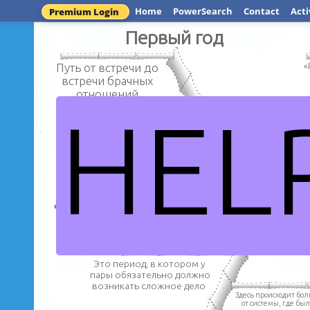
Home
PowerSearch
Contact
Acti
Premium Login
Первый год
Путь от встречи до
«
встречи брачных
отношений
HEL
Сильней
эмоциона
Пара или войдет в свой новый
статус или разойдется, для
притяжение дру
того, чтобы продолжить
поиск подходящего партнера.
Кризисы в 
Это период, в котором у
пары обязательно должно
возникать сложное дело
Здесь происходит бо
от системы, где был