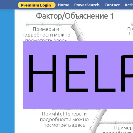
Home
PowerSearch
Contact
Acti
Premium Login
Фактор/Объяснение 1
Примеры и
Пр
f
подробности можно
посмотреть здесь
HEL
Пример
Примеры и
подробност
подробности можно
посмотреть
посмотреть здесь
Алгоритм әзірлеуде алгор
білу қаншалық
Примhfghfghеры и
подробности можно
посмотреть здесь
Пример