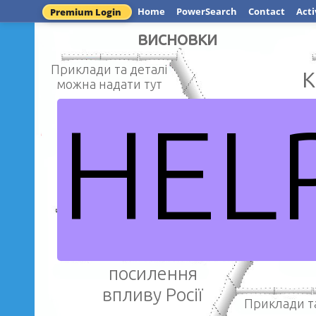
Home
PowerSearch
Contact
Acti
Premium Login
висновки
Приклади та деталі
к
можна надати тут
HEL
Приклади та
Приклади та деталі
можна нада
можна надати тут
Колії
посилення
впливу Росії
Приклади та