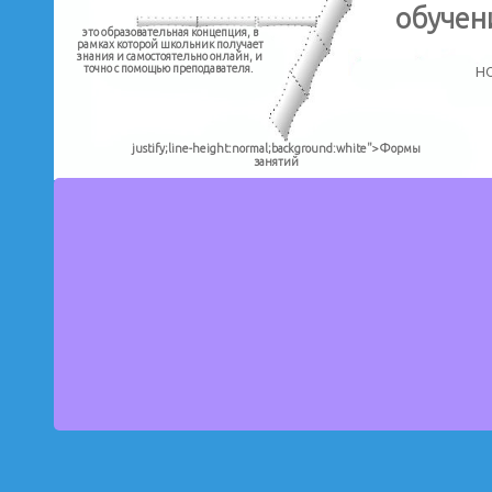
обуче
это образовательная концепция, в
рамках которой школьник получает
знания и самостоятельно онлайн, и
н
точно с помощью преподавателя.
justify;line-height:normal;background:white">Формы
занятий