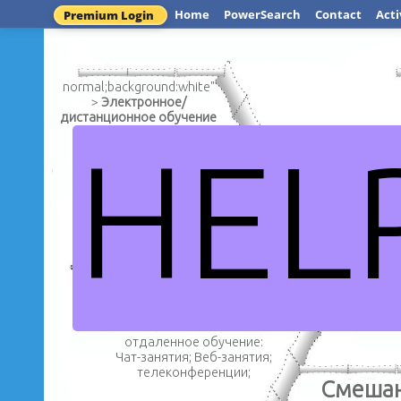
Home
PowerSearch
Contact
Acti
Premium Login
normal;background:white"
>
Электронное/
дистанционное обучение
HEL
нормальный;фон:белый">
Это система обучения при
помощи информации и
Измерять открытые образо
электронны
отдаленное обучение:
Чат-занятия;
Веб-занятия;
телеконференции;
Смеша