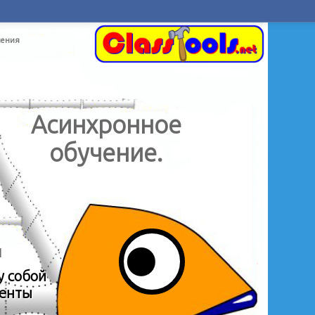
чения
Асинхронное
обучение.
и
у собой
ненты