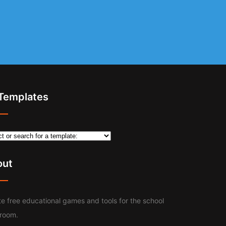
 Templates
out
e free educational games and tools for the school
sroom.