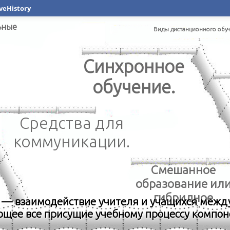
veHistory
ьные
Виды дистанционного обу
2
Синхронное
обучение.
Средства для
коммуникации.
Смешанное
образование ил
гибридное
 — взаимодействие учителя и учащихся межд
ющее все присущие учебному процессу компо