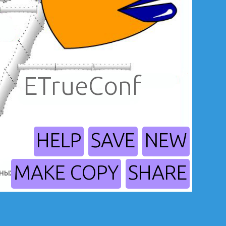
ETrueConf
HELP
SAVE
NEW
MAKE COPY
SHARE
ных
занятий
4