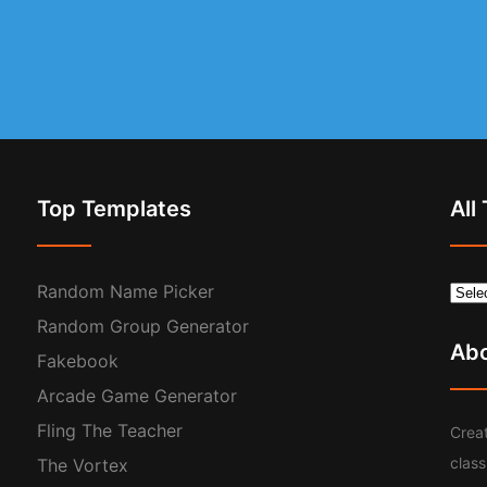
Top Templates
All
Random Name Picker
Random Group Generator
Ab
Fakebook
Arcade Game Generator
Fling The Teacher
Creat
clas
The Vortex