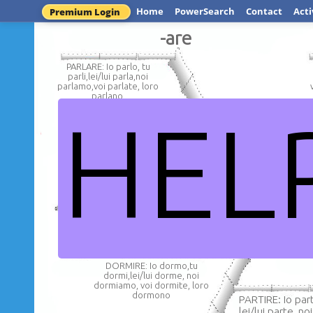
Home
PowerSearch
Contact
Acti
Premium Login
-are
PARLARE: Io parlo, tu
parli,lei/lui parla,noi
parlamo,voi parlate, loro
parlano
HEL
GIOCARE: Io gioco
lei/lui gioca,noi g
PAGARE: Io pago,tu
giocate,loro 
paghi,lei/lui paga,noi
paghiamo,voi pagate,loro
pagano
I VE
DORMIRE: Io dormo,tu
dormi,lei/lui dorme, noi
dormiamo, voi dormite, loro
dormono
PARTIRE: Io part
lei/lui parte, no