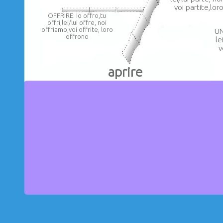
voi partite,lor
OFFRIRE: Io offro,tu
offri,lei/lui offre, noi
offriamo,voi offrite, loro
UN
offrono
le
v
aprire