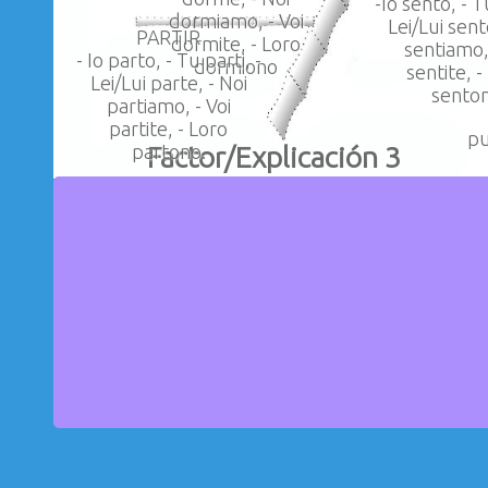
-Io sento, - T
dormiamo, - Voi
Lei/Lui sent
PARTIR
dormite, - Loro
sentiamo, 
- Io parto, - Tu parti, -
dormiono
sentite, -
Lei/Lui parte, - Noi
sento
partiamo, - Voi
partite, - Loro
pu
Factor/Explicación 3
partono.