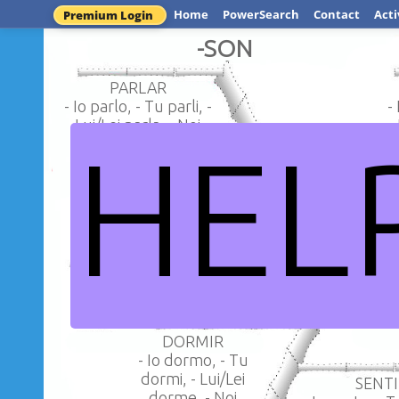
Home
PowerSearch
Contact
Acti
Premium Login
-SON
PARLAR
- Io parlo, - Tu parli, -
-
Lui/Lei parla, - Noi
HEL
parliamo, - Voi
vi
GIOCA
parliate, - Loro
PAGAR
- Io gioco, - T
parliano
- Io pago, - Tu paghi, -
Lei/Lui gioc
Lei/Lui paga, - Noi
giochiamo,
paguiamo, - Voi
giacte, - Lor
pagate, - Loro pagano
YO V
DORMIR
- Io dormo, - Tu
dormi, - Lui/Lei
SENTI
dorme, - Noi