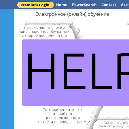
Home
PowerSearch
Contact
Acti
Premium Login
Электронное (онлайн) обучение
не заменяет значение
«дистанционное обучение»,
а скорее продолжает его
HEL
обучение прои
использованием
обучение с помощью
соединения и у
информационно-
коммуникационных
технологий
находящегося в св
При получении новых
знаний нет
непосредственного
контакта с преподавателем.
Расстояние от обу
учебного учреждения