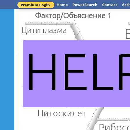
Home
PowerSearch
Contact
Acti
Premium Login
Фактор/Объяснение 1
Цитиплазма
HEL
Яд
Ядрышко
Кле
Цитоскилет
Рибо