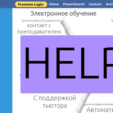
Home
PowerSearch
Contact
Acti
Premium Login
Электронное обучение
контакт с
преподавателем
HEL
Возможн
Подтверждение
выбрать св
само мотивации
Информатизац
С поддержкой
тьютора
Автомат