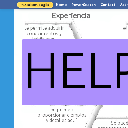
Home
PowerSearch
Contact
Acti
Premium Login
Experiencia
te permite adquirir
el
conocimientos y
habilidades
HEL
pueden apli
diferentes c
logra generar un impacto en
de tu v
la vida de la persona que vive
la experiencia
aprend
Se pueden
proporcionar ejemplos
y detalles aquí.
Se pue