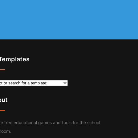
 Templates
out
e free educational games and tools for the school
sroom.