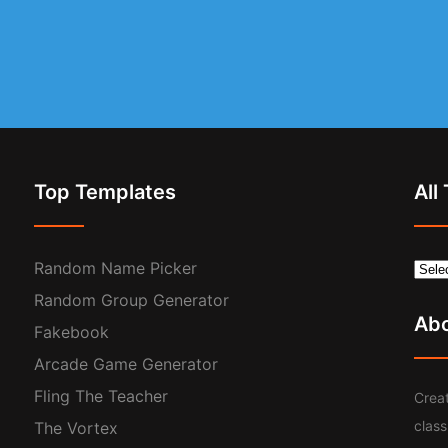
Top Templates
All
Random Name Picker
Random Group Generator
Ab
Fakebook
Arcade Game Generator
Fling The Teacher
Creat
clas
The Vortex