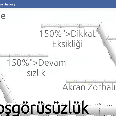
veHistory
me
150%">Dikkat
Eksikliği
150%">Devam
sızlık
Akran Zorbalı
şgörüsüzlük