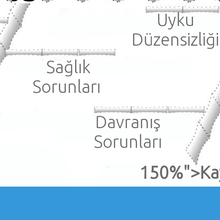
Uyku
Düzensizliği
Sağlık
Sorunları
Davranış
Sorunları
150%">Ka