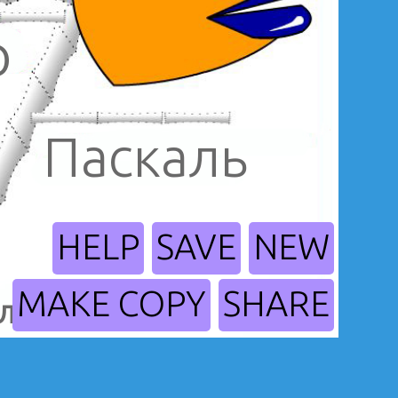
р
Паскаль
HELP
SAVE
NEW
MAKE COPY
SHARE
еличины