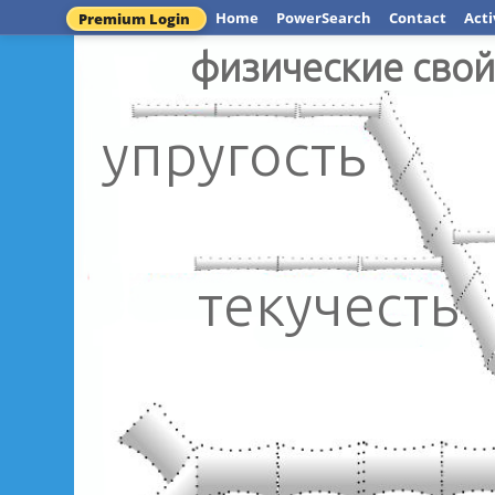
Home
PowerSearch
Contact
Acti
Premium Login
физически
упругость
текучесть