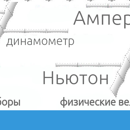
Ампе
динамометр
Ньютон
боры
физические в