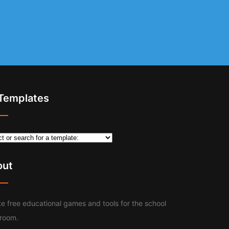
 Templates
out
e free educational games and tools for the school
sroom.