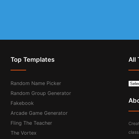
Top Templates
All
Random Name Picker
Random Group Generator
Ab
Fakebook
Arcade Game Generator
Fling The Teacher
Creat
clas
The Vortex