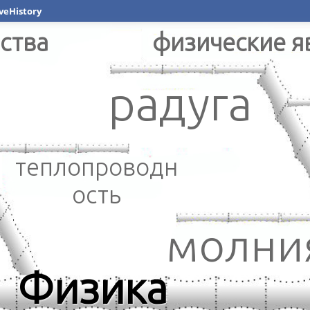
veHistory
е свойства
физические я
радуга
теплопроводн
ость
молни
Физика