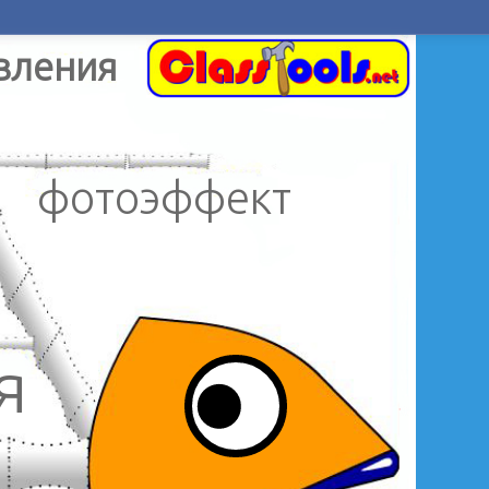
вления
фотоэффект
я