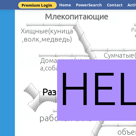
Home
PowerSearch
Contact
Acti
Premium Login
Млекопитающие
Хищные(куница
Р
,волк,медведь)
Сумчатые
Домашние(кошк
т,коала,к
HE
а,собака,кролик)
Разновидности позв
рабочая сила
объе