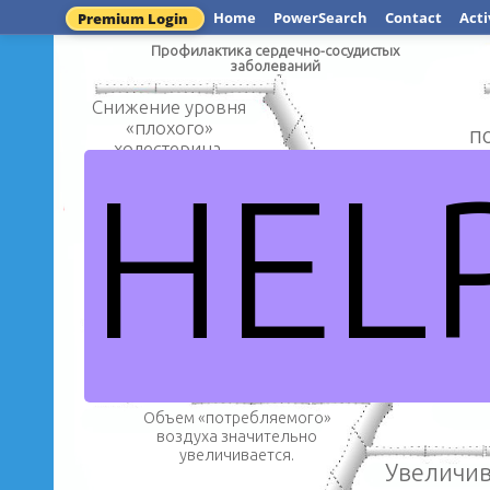
Home
PowerSearch
Contact
Acti
Premium Login
Профилактика сердечно-сосудистых
заболеваний
Снижение уровня
«плохого»
п
холестерина.
HEL
Сниже
Увеличивается
артериал
давлен
приток крови
Влияние аэробики на 
Объем «потребляемого»
воздуха значительно
увеличивается.
Увеличив