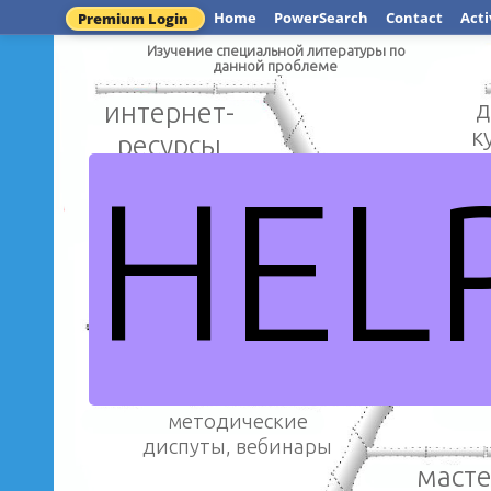
Home
PowerSearch
Contact
Acti
Premium Login
Изучение специальной литературы по
данной проблеме
интернет-
д
к
ресурсы
HEL
библио
методические
издания
Из чего состоит 
методические
диспуты, вебинары
масте