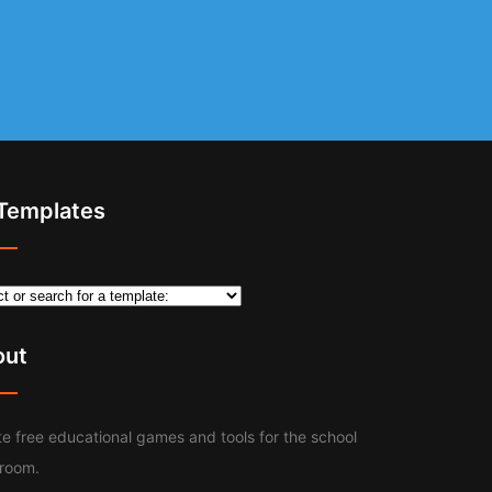
 Templates
out
e free educational games and tools for the school
sroom.