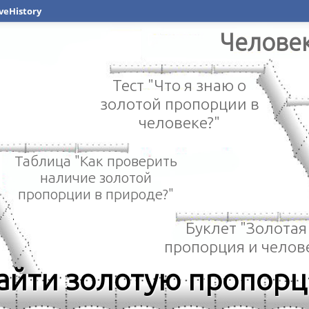
veHistory
Челове
Тест "Что я знаю о
золотой пропорции в
человеке?"
Таблица "Как проверить
наличие золотой
пропорции в природе?"
Буклет "Золотая
пропорция и челов
айти золотую пропор