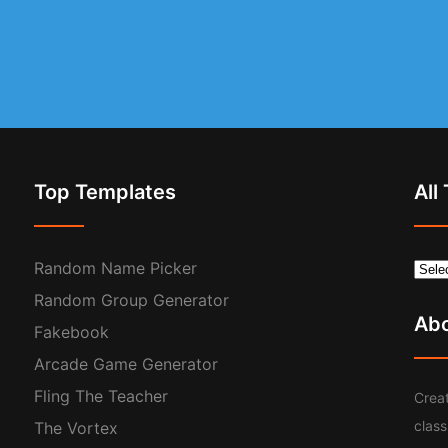
Top Templates
All
Random Name Picker
Random Group Generator
Ab
Fakebook
Arcade Game Generator
Fling The Teacher
Creat
clas
The Vortex