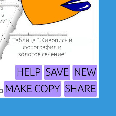
ея
 в
ии"
Таблица "Живопись и
фотография и
золотое сечение"
HELP
SAVE
NEW
MAKE COPY
SHARE
ография