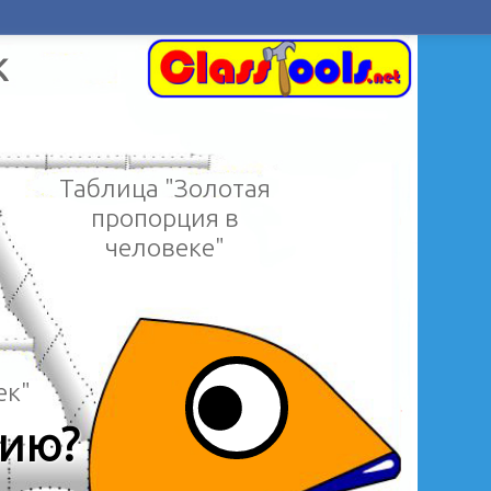
к
Таблица "Золотая
пропорция в
человеке"
ек"
цию?