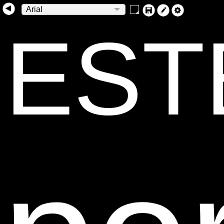
Arial
EST