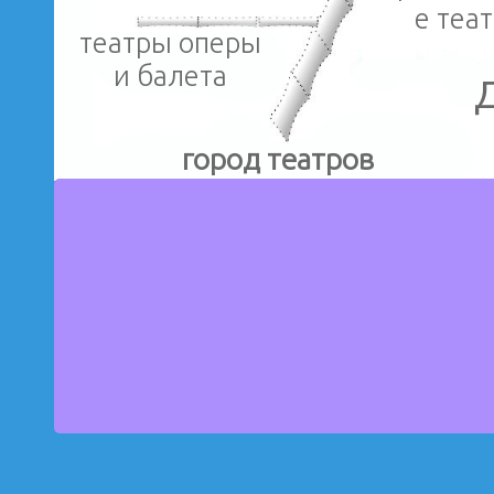
е теа
театры оперы
и балета
город театров