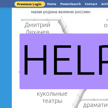
Home
PowerSearch
Contact
Acti
Premium Login
малая родина великих россиян
Дмитрий
о
Лихачев
HEL
Андр
Михаил
Петр
Кутузов
Почему Санкт -Петербург
столицей Р
кукольные
театры
драмати