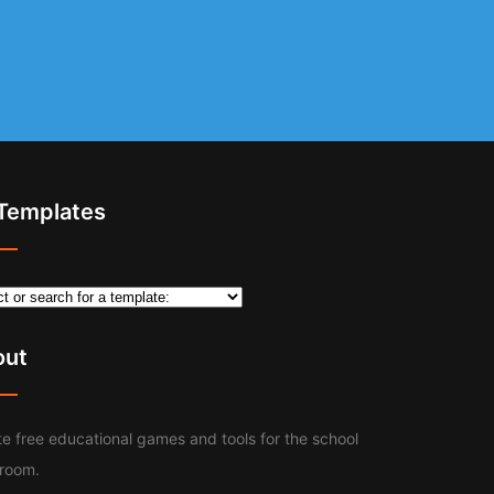
 Templates
out
e free educational games and tools for the school
sroom.