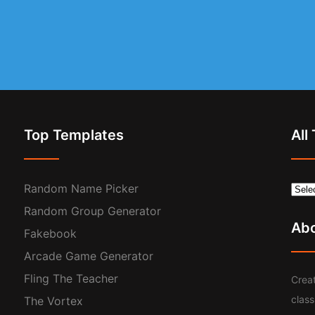
Top Templates
All
Random Name Picker
Random Group Generator
Ab
Fakebook
Arcade Game Generator
Fling The Teacher
Creat
clas
The Vortex