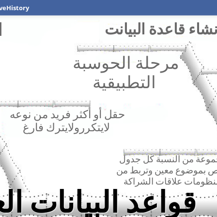
veHistory
ا
مرحلة الحوسبة
التطبيقية
حقل أو أكثر فريد من نوعه
لايتكررولايترك فارغ
وعة من النسبة كل جدول
ص بموضوع معين وتربط من
قواعد البيانات العلائقية