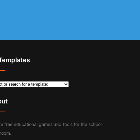
 Templates
out
e free educational games and tools for the school
sroom.