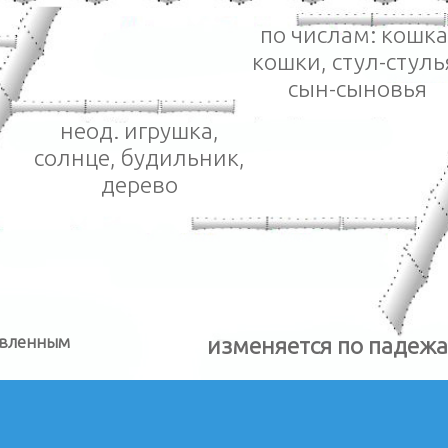
по числам: кошка
кошки, стул-стуль
сын-сыновья
неод. игрушка,
солнце, будильник,
дерево
евленным
изменяется по падежа