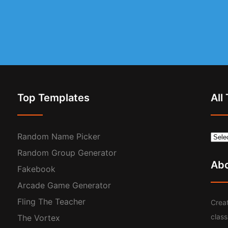
Top Templates
All
Random Name Picker
Random Group Generator
Ab
Fakebook
Arcade Game Generator
Fling The Teacher
Creat
clas
The Vortex