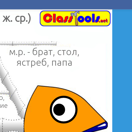
ж. ср.)
м.р. - брат, стол,
ястреб, папа
о,
чие
е