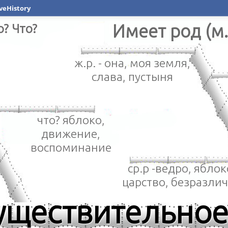
veHistory
о? Что?
Имеет род (м. 
ж.р. - она, моя земля,
слава, пустыня
что? яблоко,
движение,
воспоминание
ср.р -ведро, яблок
царство, безразли
уществительно