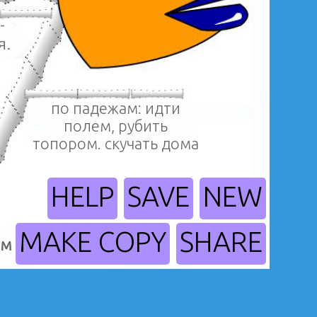
-
я.
по падежам: идти
полем, рубить
топором. скучать дома
HELP
SAVE
NEW
MAKE COPY
SHARE
м и числам