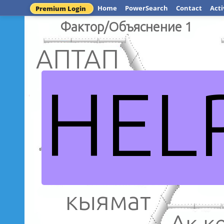
Home
PowerSearch
Contact
Acti
Premium Login
Фактор/Объяснение 1
АПТАП
HEL
кызыл 
биринчи
мугалим
Чынгыз Айтматов
кыямат
Ак к