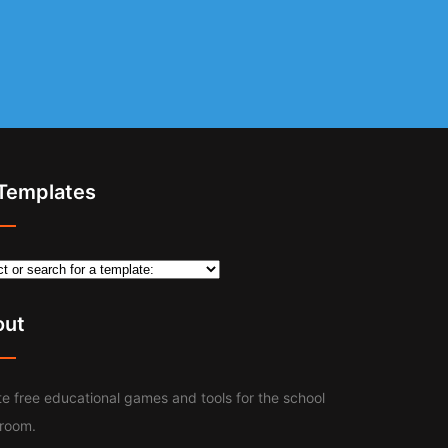
 Templates
out
e free educational games and tools for the school
sroom.