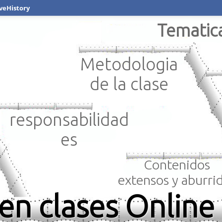
veHistory
Tematic
Metodologia
de la clase
responsabilidad
es
Contenidos
extensos y aburri
en clases Online