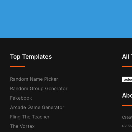
Top Templates
All
Random Name Picker
Random Group Generator
Ab
Fakebook
Arcade Game Generator
Fling The Teacher
Creat
clas
The Vortex