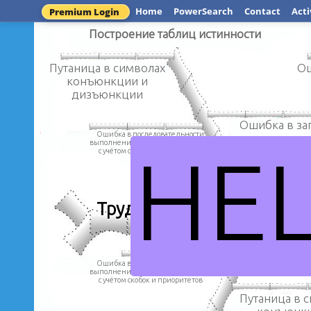
Home
PowerSearch
Contact
Acti
Premium Login
Построение таблиц истинности
Путаница в символах
Ош
конъюнкции и
дизъюнкции
Ошибка в за
Ошибка в последовательности
возможных з
выполнения логических операций
HE
переме
с учётом скобок и приоритетов
Трудности ЕГЭ при сдаче
Ошибка в последовательности
выполнения логических операций
с учётом скобок и приоритетов
Путаница в 