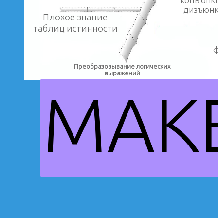
конъюнкц
дизъюн
Плохое знание
таблиц истинности
ф
Преобразовывание логических
выражений
MAK