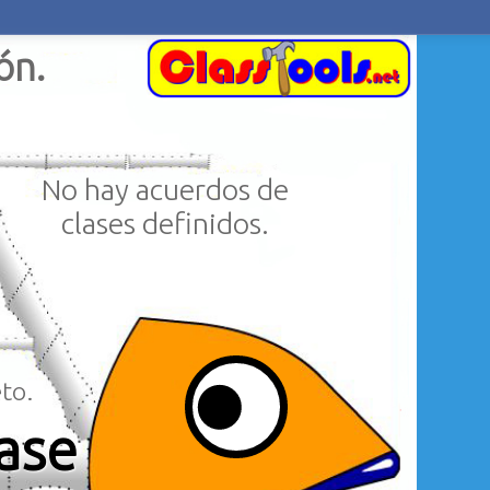
ón.
No hay acuerdos de
clases definidos.
to.
lase