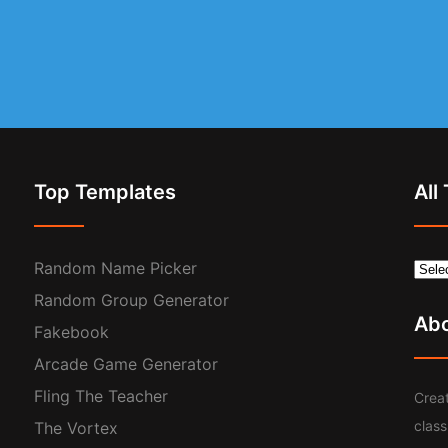
Top Templates
All
Random Name Picker
Random Group Generator
Ab
Fakebook
Arcade Game Generator
Fling The Teacher
Creat
clas
The Vortex