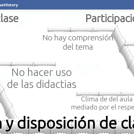
veHistory
lase
Participaci
No hay comprensión
del tema
No hacer uso
de las didactias
Clima de del aula
mediado por el respe
 y disposición de c