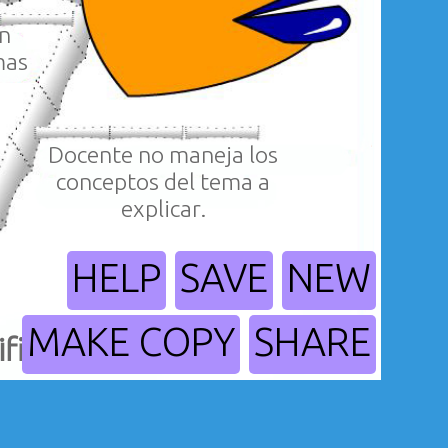
n
mas
Docente no maneja los
conceptos del tema a
explicar.
HELP
SAVE
NEW
MAKE COPY
SHARE
ficativo.