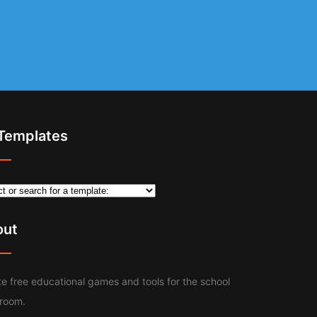
 Templates
out
e free educational games and tools for the school
sroom.