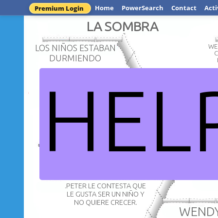
Home
PowerSearch
Contact
Acti
Premium Login
LA SOMBRA
LOS NIÑOS ESTABAN
WE
C
DURMIENDO
HEL
WENDY VIÓ
PITER PAN HABÍA
NIÑO PE
PERDIDO SU SOMBRA
LLORA
CAPITULO
.PETER LE CONTESTA QUE
LE GUSTA SER UN NIÑO Y
NO QUIERE CRECER.
WENDY