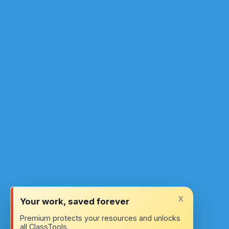
x
Your work, saved forever
Premium protects your resources and unlocks
all ClassTools.