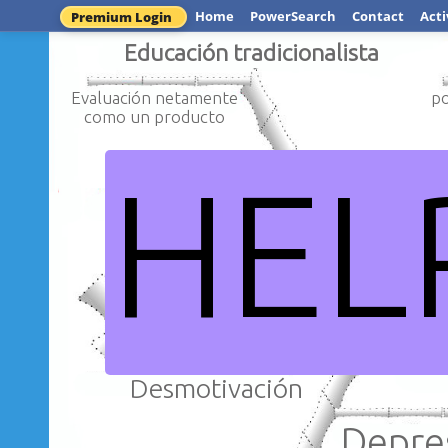
Home
PowerSearch
Contact
Acti
Premium Login
Educación tradicionalista
Evaluación netamente
p
como un producto
HEL
Enseñanz
Memorización
Motivacion
Desmotivación